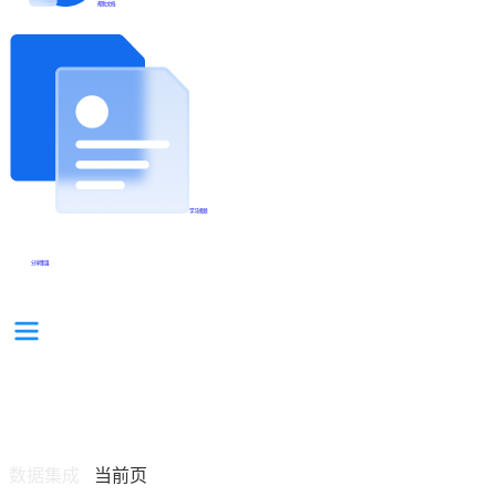
帮助文档
学习视频
分享集锦
数据集成
当前页
/