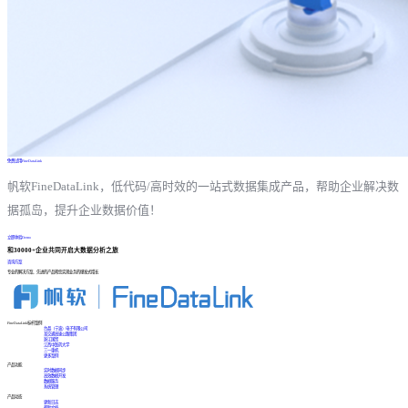
免费试用FineDataLink
帆软FineDataLink，低代码/高时效的一站式数据集成产品，帮助企业解决数
据孤岛，提升企业数据价值！
立即体验Demo
和30000+企业共同开启大数据分析之旅
咨询方案
专业的解决方案、先进的产品帮您实现业务的爆发式增长
FineDataLink标杆案例
台晶（宁波）电子有限公司
某交通高速公路集团
浙江国贸
江西中医药大学
三一重机
更多案例
产品功能
实时数据同步
高效数据开发
数据服务
系统管理
产品动态
更新日志
帮助文档