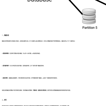
一、数据分区
数据分区是将表或索引分割成较小的部分，这些部分被称为分区。每个分区都可以独立管理和访问，并且可以将数据存储在不同的物理设备上。数据分区有以下几个主要的优点：
1. 提高查询性能：
在查询时只需要访问部分数据，可以减少IO访问次数，从而加快查询速度。
2. 提升维护效率：
可以针对特定的分区进行备份、恢复和维护操作，减少了操作对整个数据库的影响。
3. 提高可用性：
当数据库出现故障时，只需对受影响的分区进行恢复，而不需要恢复整个数据库，从而减少了故障恢复的时间和影响。
选择合适的数据分区策略对于提升性能至关重要，常见的数据分区策略有：
范围分区
、
哈希分区
和
列表分区
。使用不同的分区策略要根据具体的场景和需求进行选择。
二、索引
索引是在表中的一列或多列上创建的快速检索结构。索引中包含了关键字和指向实际数据位置的指针。使用索引可以提高数据检索的效率，减少查询所需的IO次数。