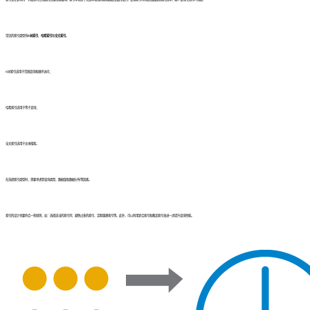
常见的索引类型有
B树索引
、
哈希索引
和
全文索引
。
B树索引适用于范围查询和顺序访问；
哈希索引适用于等于查询；
全文索引适用于文本搜索。
在选择索引类型时，需要考虑到查询类型、数据量和数据分布等因素。
索引的设计也要符合一些原则，如：选择适当的索引列、避免过多的索引、定期重建索引等。此外，可以利用复合索引和覆盖索引来进一步提升查询性能。