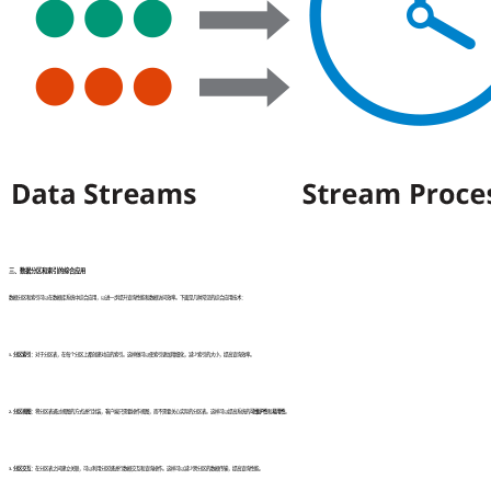
三、数据分区和索引的综合应用
数据分区和索引可以在数据库系统中综合应用，以进一步提升查询性能和数据访问效率。下面是几种常见的综合应用技术：
1. 分区索引：
对于分区表，在每个分区上都创建对应的索引。这样做可以使索引更加精细化，减少索引的大小，提高查询效率。
2. 分区视图：
将分区表通过视图的方式进行封装，客户端只需要操作视图，而不需要关心实际的分区表。这样可以提高系统的
可维护性
和
易用性
。
3. 分区交互：
在分区表之间建立关联，可以利用分区键进行数据交互和查询操作。这样可以减少跨分区的数据传输，提高查询性能。