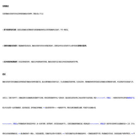
实践建议
在使用数据分区和索引优化查询性能和数据访问效率时，需要注意以下几点：
1. 基于实际需求进行选择：
选择适当的数据分区策略和索引类型要根据具体的业务需求和数据特点来进行，不可一概而论。
2. 定期优化数据分区和索引：
随着数据的增长和变化，数据分区和索引的优化也需要定期进行。定期检查并优化分区和索引可以保持系统的
高性能
和
稳定性
。
3. 综合考虑查询和更新操作：
优化查询性能的同时，也要综合考虑更新操作的性能。数据分区和索引设计要综合考虑查询和更新操作的平衡。
结论
数据分区和索引是优化数据库查询性能和提升数据访问效率的重要手段。通过合理的数据分区和索引设计，可以提高数据库系统的性能。在实际应用中，需要根据具体的需求选择适当的数据分区策略和索引类型，并且定期进行优化和维护工作。
总而言之，在数字化时代下，大数据治理对企业数据建设的重要性不言而喻，然而实现的困难有时也让人望而却步，因此选择合适的技术和工具会达到事半功倍的效果。帆软
FineDataLink(FDL、好数连)
——中国领先的低代码/高时效
数据集成产品
，
能过为企业提供一站式的数据服务，通过快速连接、高时效融合多种数据。
FDL
通过提供低代码Data API敏捷发布平台，帮助企业解决数据孤岛难题，有效提升企业数据价值。
FineDataLink(FDL、好数连)
从不同数据源进行离线或实时同步，进一步进行转换、清洗等操作，向任意目标端进行写入，实现任意数据源的数据互通。帆软推出的
FineDataLink(FDL、好数连)
是一款低代码/高效率的企业级数据仓库ETL工具，它可以
帮助企业快速搭建数据仓库。
FDL
通过数据源进行一键接入，完成连接配置后，在数据开发过程中可无限复用，
FDL
节省您在数据开发过程中数据连接时间。一旦数据连接配置不可用，例如数据库异常关闭、已修改连接账户和密码等情况，
FDL
平