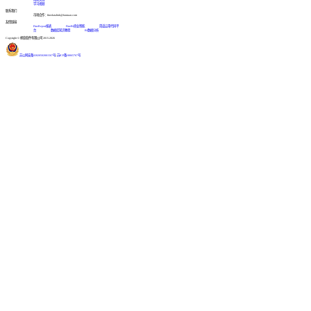
学习视频
联系我们
市场合作：finedatalink@fanruan.com
友情链接
FineReport报表
FineBI商业智能
简道云零代码平
台
数据库知识教程
BI数据分析
Copyright © 帆软软件有限公司 2015-2026
苏公网安备32020502001567号
|
苏ICP备18065767号