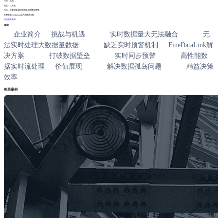
行业：
机械
地区：
江苏省
特点：
大数据量实时流处理,实时数据预警
免费获取FineDataLink产品解决方案
点击获取资料
目录
企业简介
挑战与机遇
实时数据量大无法融合
无
法实时处理大数据量数据
缺乏实时预警机制
FineDataLink解
决方案
打破数据壁垒
实时同步预警
高性能数
据实时流处理
价值展现
解决数据孤岛问题
精益决策
效率
相关案例