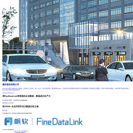
惠科股份有限公司
FineDataLink和6节点的FineData相结合，自动把4个厂的MES、ERP、WMS、PLM等业务系统，通过数据库logminer、消息等进行实时采集同步;通过对ODS层的数据加工作转换进行分层建设，完成分布式数仓的搭建，10分钟内即可完成从业务库，
到ODS的ELT的整个数据链条处理。
FineDataLink
FineReport
用FineDataLink串联您的企业数据，数据成为生产力
加入标杆客户阵营，分享您所在企业的数据故事
获取资料
加入标杆客户
和30000+企业共同开启大数据分析之旅
咨询方案
专业的解决方案、先进的产品帮您实现业务的爆发式增长
FineDataLink标杆案例
台晶（宁波）电子有限公司
某交通高速公路集团