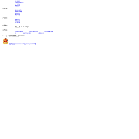
浙江国贸
江西中医药大学
三一重机
更多案例
产品功能
实时数据同步
高效数据开发
数据服务
系统管理
产品动态
更新日志
帮助文档
学习视频
联系我们
市场合作：finedatalink@fanruan.com
友情链接
FineReport报表
FineBI商业智能
简道云零代码平
台
数据库知识教程
BI数据分析
Copyright © 帆软软件有限公司 2015-2026
苏公网安备32020502001567号
|
苏ICP备18065767号