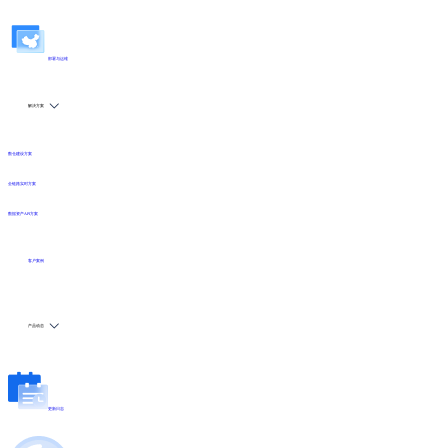
部署与运维
解决方案
数仓建设方案
全链路实时方案
数据资产API方案
客户案例
产品动态
更新日志