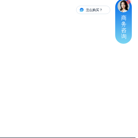
怎么购买？
有人对接
商
务
咨
询