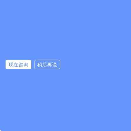
现在咨询
稍后再说