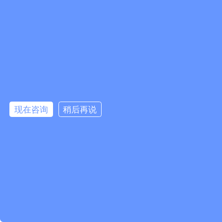
现在咨询
稍后再说