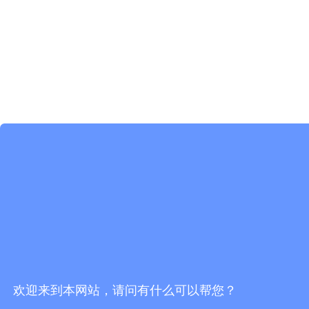
欢迎来到本网站，请问有什么可以帮您？