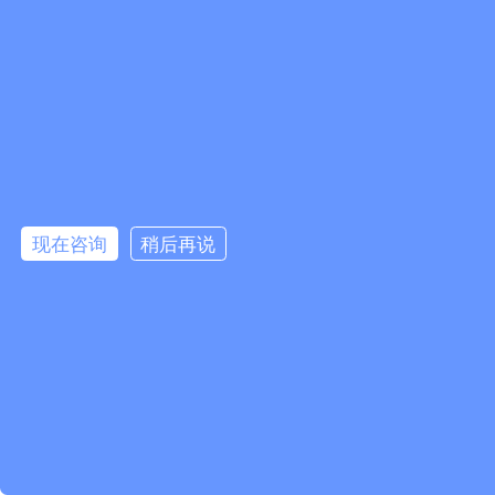
现在咨询
稍后再说