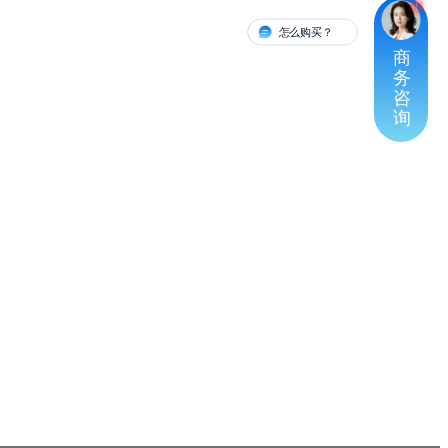
怎么购买？
有人对接
商
务
咨
询