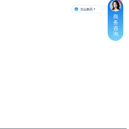
怎么购买？
有人对接
商
务
咨
询