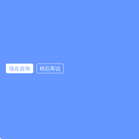
现在咨询
稍后再说