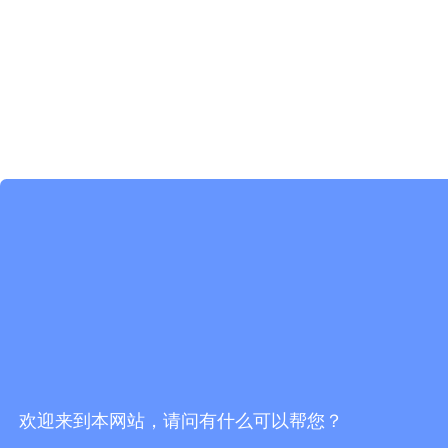
欢迎来到本网站，请问有什么可以帮您？