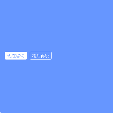
现在咨询
稍后再说