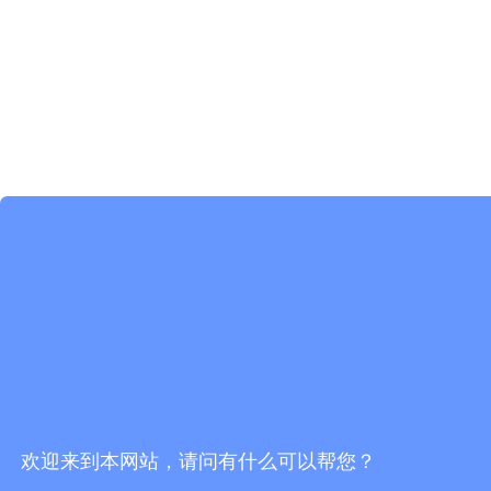
欢迎来到本网站，请问有什么可以帮您？