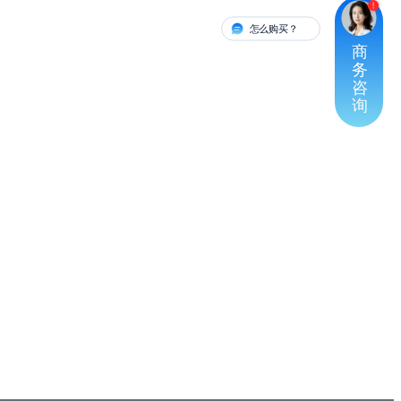
怎么购买？
有人对接
商
务
咨
询