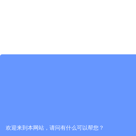
欢迎来到本网站，请问有什么可以帮您？