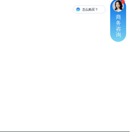
怎么购买？
有人对接
商
务
咨
询