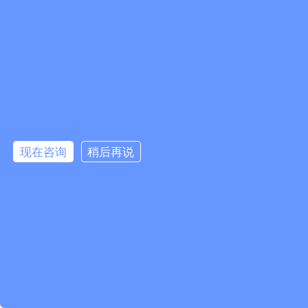
现在咨询
稍后再说