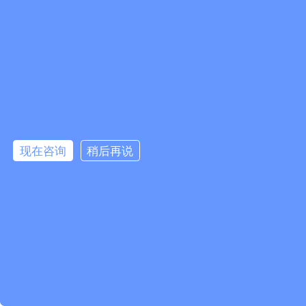
现在咨询
稍后再说