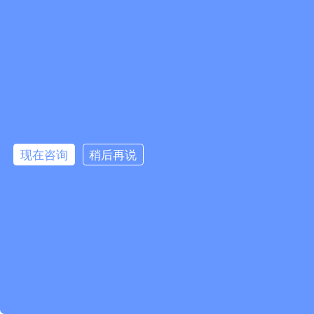
现在咨询
稍后再说