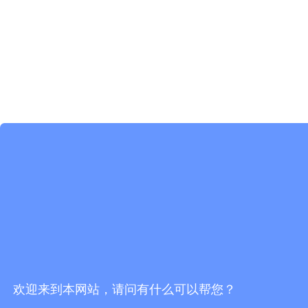
欢迎来到本网站，请问有什么可以帮您？