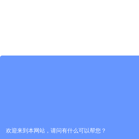
欢迎来到本网站，请问有什么可以帮您？