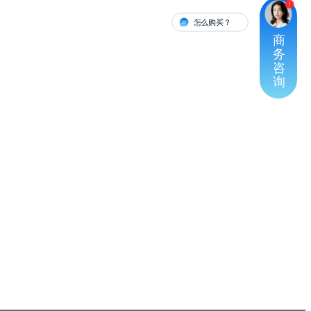
怎么购买？
有人对接
商
务
咨
询