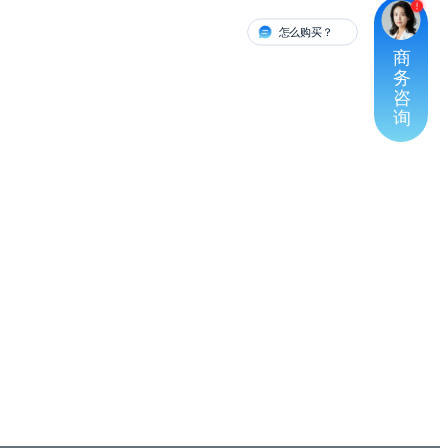
怎么购买？
有人对接
商
务
咨
询