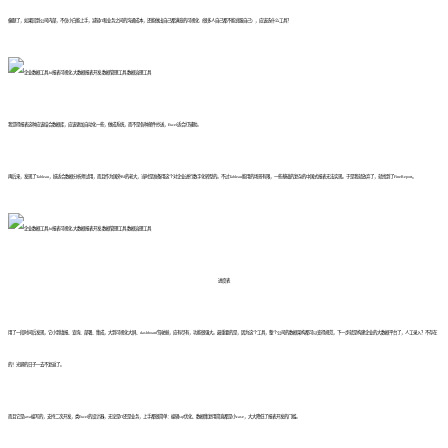
偏题了，如果回到公司内部，不仅小白能上手，减轻IT和业务之间的沟通成本，还能做出自己都满意的可视化（很多人自己都不能说服自己），应该选什么工具？
我觉得报表这种应该结合数据库，应该更加自动化一些，做成系统，而不是各种邮件抄送，Excel适合打辅助。
再后来，发现了Tableau，挺适合数据分析师试用，而且作为国外BI的老大，当时是准备用这个对企业进行数字化转型的。不过Tableau能用的场景有限，一些基础的复杂的中国式报表无法实现。于是我就放弃了，就找到了FineReport。
进度表
用了一段时间后发现，它小到填报、查询、部署、集成，大到可视化大屏、dashboard驾驶舱，应有尽有，功能很强大。最重要的是，因为这个工具，整个公司的数据架构都可以变得规范，下一步就是构建企业的大数据平台了，人工录入？不存在
的！光脚的日子一去不复返了。
而且它是java编写的，支持二次开发，类Excel的设计器，无论是IT还是业务，上手都很简单：编辑sql优化、数据集复用简直都是小case，大大降低了报表开发的门槛。