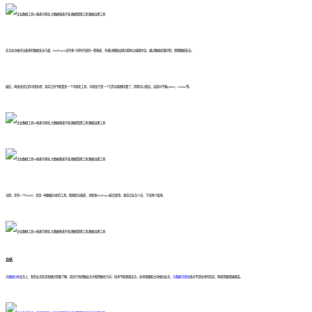
在企业中被关注最多的数据安全方面，FineReport支持多人同时开发同一套报表，并通过模板加锁功能防止编辑冲突；通过数据权限控制，保障数据安全。
最后，再来说说它的可视化吧，其实它并不能算是一个可视化工具，可视化只是一个它的功能模块罢了，但我可以保证，这绝对不输python，echarts等。
当然，还有一个FineBI，也是一种数据分析的工具，能做复杂报表，也能和FineReport配合使用，更适合业务人员，下次再介绍吧。
总结
大
数据分析
业务上，新的业务形态和模式需要了解，因为只有把握业务才能把握住方向，技术不能脱离业务，技术更要能主动推动业务，
大数据可视化
绝对不是技术的狂欢，两者需要相辅相成。