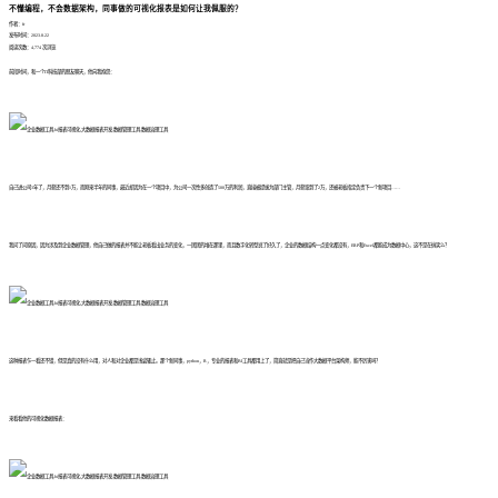
不懂编程，不会数据架构，同事做的可视化报表是如何让我佩服的？
作者：fr
发布时间：2023.8.22
阅读次数：4,774 次浏览
前段时间，和一个IT科技部的朋友聊天，他向我抱怨：
自己进公司3年了，月薪还不到1万，而刚来半年的同事，最近却因为在一个项目中，为公司一次性多创造了500万的利润，直接被提拔为部门主管，月薪涨到了2万，还被老板指定负责下一个新项目……
我问了问原因，因为涉及到企业数据管理，他自己做的报表并不能让老板看出业务的变化，一团团的堆在那里，而且数字化转型说了好久了，企业的数据结构一点变化都没有，ERP和Excel都能成为数据中心，这不是在搞笑么？
这种报表乍一看还不错，但是真的没有什么用，对人和对企业都是浅尝辄止。那个新同事，python，R，专业的报表和BI工具都用上了，简直就是把自己当作大数据平台架构师，能不厉害吗？
来看看他的可视化数据报表：