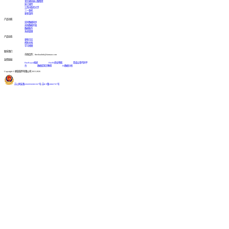
某交通高速公路集团
浙江国贸
江西中医药大学
三一重机
更多案例
产品功能
实时数据同步
高效数据开发
数据服务
系统管理
产品动态
更新日志
帮助文档
学习视频
联系我们
市场合作：finedatalink@fanruan.com
友情链接
FineReport报表
FineBI商业智能
简道云零代码平
台
数据库知识教程
BI数据分析
Copyright © 帆软软件有限公司 2015-2026
苏公网安备32020502001567号
|
苏ICP备18065767号