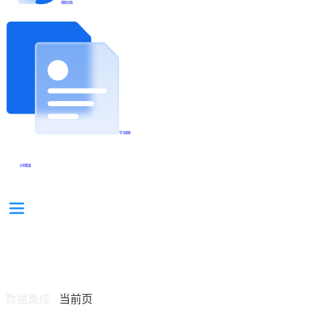
帮助文档
学习视频
分享集锦
数据集成
当前页
/