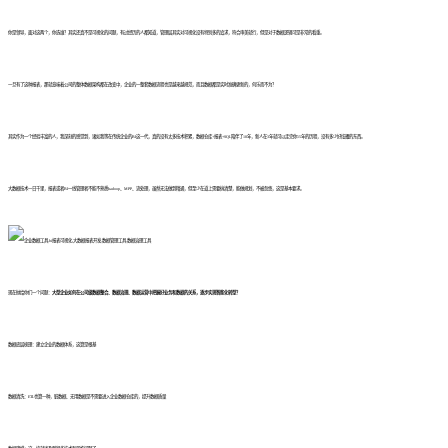
你是领导，面对这两个，你选谁？其实还真不是可视化的问题，有过经历的人都知道，管理层其实对可视化没有特别多的追求，符合审美就行，但是对于数据逻辑可是非常的看重。
一旦有了这种报表，那就意味着公司的整体数据架构都在改变中，企业的一整套数据流程也是越来越规范，而且数据都是实时准确更新的，何乐而不为？
其实作为一个经验丰富的人，我深刻的感觉到，诸如我等在传统企业的BI这一代，真的没有太多技术积累，数据仓库+报表+SQL陪伴了10年，新人在3年就可以走完你15年的历程，没有多少好炫耀的东西。
大数据技术一日千里，报表或者BI一线管理者不能不熟悉hadoop、MPP、流处理，虽然无法做到精通，但至少在道上需要搞清楚，能做规划，不被忽悠，这是基本要求。
现在抛给你们一个问题：
大型企业如何在公司级数据整合、数据治理、数据运营中把握好业务和数据的关系，逐步实现智能化转型？
数据底层梳理：建立企业的数据体系，这算是根基
数据清洗：ETL也算一种，脏数据、无用数据是不需要进入企业数据仓库的，提升数据质量