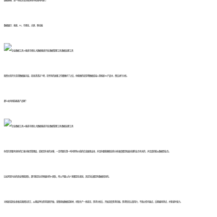
数据建模：这一块就涉及到很多技术和架构问题了
数据展示：报表、BI、可视化、大屏、移动端
既然文章开头是讲数据展示层，就来讲讲这个吧，在所有的准备工作都做好了之后，你能做的就是将数据库接入到报表/BI产品中，然后进行分析。
那么如何挑选报表产品呢？
你首先需要考虑你的汇报对象是管理层，或者是外来的访客，一定得要在第一时间把有价值的信息展现出来，并且你要能确保这些分析维度都是和最关键的业务有关的，并且真的能从数据到业务。
比如阿里马总的商业智能团队，那可能是全世界最好的BI团队，所以不要以为人家都是在胡说，其实背后都是有数据指导的。
对报表或商业表格实施团队而言，从基层单位需求调研开始，采集原始数据或素材，听取生产一线意见，需求分析后，开始深度需求挖掘。需求阶段认真用力，不放过任何疑点，后期编码测试，才能省时省力。