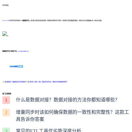
的优化措施。
FineDataLink
作为低代码/高时效的
ETL数据集成平台
，通过精心规划和实施这些措施，能够更好地满足用户的需求，提供稳定可靠的数据处理服务，帮助企业充分发掘数据价值，推动业务发展。
数据集成平台产品更多介绍：
www.finedatalink.com
免费体验Demo
咨询方案
上一篇:
数据清洗：数据集成成功的关键抉择
下一篇:
帮你选ETL架构：批量、增量还是实时流式，哪种适合你的数据处理需求？
热门文章推荐
什么是数据对接？数据对接的方法你都知道哪些？
1
增量同步时该如何确保数据的一致性和完整性？这款工
2
具告诉你答案
常见的ETL工具优劣势深度分析
3