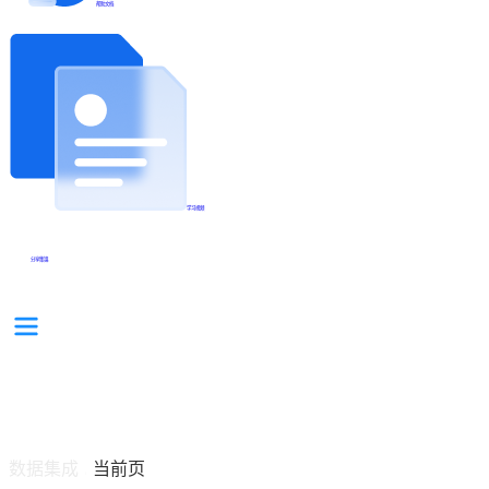
帮助文档
学习视频
分享集锦
数据集成
当前页
/