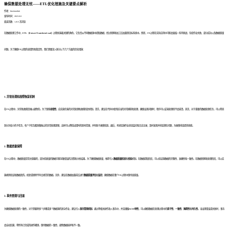
确保数据处理无忧——ETL优化措施及关键要点解析
作者：finedatalink
发布时间：2023.8.8
阅读次数：1,813 次浏览
在数据处理工作中，
ETL（Extract-Transform-Load）
过程扮演着关键的角色，它负责从不同数据源中提取数据，经过转换和加工后加载到目标系统中。然而，ETL过程在实际应用中可能会面临一系列挑战，包括作业失败、部分成功以及数据质量
问题。为了确保ETL过程的容错性和稳定性，我们需要深入探讨以下几个方面的优化措施：
1. 异常处理和故障恢复机制
在ETL过程中，异常和故障是难以避免的。为了保障
容错性
，应实施完善的异常处理和故障恢复机制。首先，建议在代码中使用适当的异常捕获和处理，确保出现问题时，程序可以妥善处理而不会崩溃。其次，对于重要的数据处理任务，可以将其
划分为较小的子任务，每个子任务都具备独立的异常处理逻辑，这样可以降低出错时的影响范围，并有助于故障恢复。最后，考虑实施作业状态监控和日志记录，及时发现并排查潜在问题，为故障排查提供线索。
2. 数据质量保障
在ETL过程中，数据质量是至关重要的，因为低质量的数据可能导致错误的决策和分析结果。为了确保数据质量，推荐引入
数据质量检查
和
校验
机制。在数据提取阶段，可以验证源数据的完整性、准确性和一致性。在数据转换和处理阶段，可以实
施规则验证和数据清洗，修复或剔除不符合规范的数据。另外，建议在数据加载前后进行
数据质量评估
和
监控
，确保数据在整个ETL过程中保持高质量。
3. 事务管理与回滚
为确保数据处理的一致性，对于需要跨多个步骤或多个数据源的复杂作业，建议引入
事务管理机制
。通过将相关操作放入事务中，并且遵循
ACID特性
，可以确保数据在处理过程中的
原子性
、
一致性
、
隔离性
和
持久性
。当出现错误或失败时，事务
会自动回滚，将所有已完成的操作撤销，保持数据的一致性，避免数据损坏和不一致。