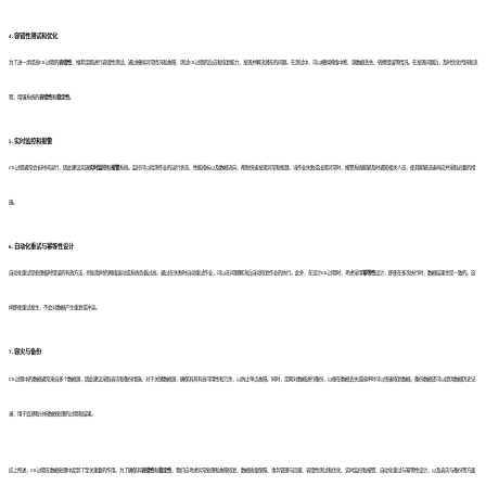
4. 容错性测试和优化
为了进一步提高ETL过程的
容错性
，推荐定期进行容错性测试。通过模拟异常情况和故障，测试ETL过程的反应和恢复能力，发现并解决潜在的问题。在测试中，可以模拟网络中断、源数据丢失、转换错误等情况。在发现问题后，及时优化代码和流
程，增强系统的
容错性
和
稳定性
。
5. 实时监控和报警
ETL过程通常会长时间运行，因此建议实施
实时监控
和
报警
系统。监控可以检测作业的运行状态、性能指标以及数据流向，帮助快速发现异常和瓶颈。当作业失败或出现异常时，报警系统能够及时通知相关人员，使其能够迅速响应并采取必要的措
施。
6. 自动化重试与幂等性设计
自动化重试是处理临时错误的有效方法，例如暂时的网络波动或系统负载过高。通过在失败时自动重试作业，可以在问题解决后自动恢复作业的执行。此外，在设计ETL过程时，考虑采用
幂等性
设计，即使在多次执行时，数据结果也是一致的。这
样即使重试发生，不会对数据产生重复或冲突。
7. 容灾与备份
ETL过程中的数据通常来自多个数据源，因此建议采取容灾和备份措施。对于关键数据源，确保其具有高可用性和冗余，以防止单点故障。同时，定期对数据进行备份，以便在数据丢失或损坏时可以快速恢复数据。备份数据还可以提供数据历史记
录，用于追溯和分析数据处理的过程和结果。
综上所述，ETL过程在数据处理中起到了至关重要的作用。为了确保其
容错性
和
稳定性
，我们应考虑异常处理和故障恢复、数据质量保障、事务管理与回滚、容错性测试和优化、实时监控和报警、自动化重试与幂等性设计，以及容灾与备份等方面