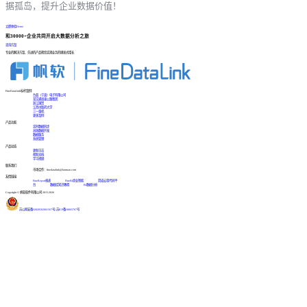
据孤岛，提升企业数据价值！
立即体验Demo
和30000+企业共同开启大数据分析之旅
咨询方案
专业的解决方案、先进的产品帮您实现业务的爆发式增长
FineDataLink标杆案例
台晶（宁波）电子有限公司
某交通高速公路集团
浙江国贸
江西中医药大学
三一重机
更多案例
产品功能
实时数据同步
高效数据开发
数据服务
系统管理
产品动态
更新日志
帮助文档
学习视频
联系我们
市场合作：finedatalink@fanruan.com
友情链接
FineReport报表
FineBI商业智能
简道云零代码平
台
数据库知识教程
BI数据分析
Copyright © 帆软软件有限公司 2015-2026
苏公网安备32020502001567号
|
苏ICP备18065767号