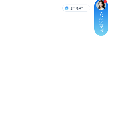
怎么购买？
有人对接
商
务
咨
询