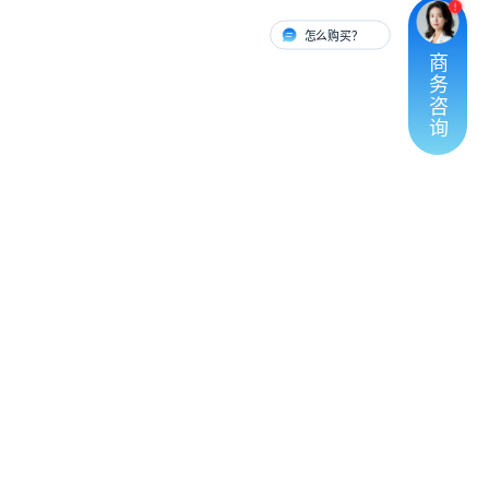
怎么购买？
有人对接
商
务
咨
询