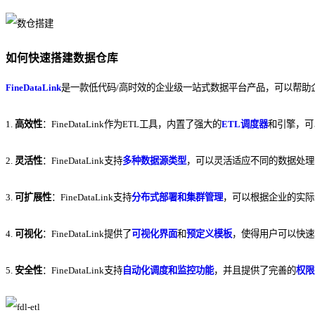
如何快速搭建数据仓库
FineDataLink
是一款低代码/高时效的企业级一站式数据平台产品，可以帮助
1.
高效性
：FineDataLink作为ETL工具，
内置了强大的
ETL调度器
和引擎
，可
2.
灵活性
：FineDataLink支持
多种数据源类型
，可以灵活适应不同的数据处理
3.
可扩展性
：FineDataLink支持
分布式部署和集群管理
，可以根据企业的实际
4.
可视化
：FineDataLink提供了
可视化界面
和
预定义模板
，使得用户可以快速
5.
安全性
：FineDataLink
支持
自动化调度和监控功能
，并且提供了完善的
权限