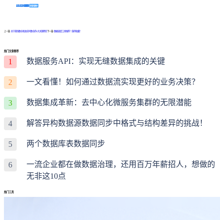
免费体验Demo
咨询方案
上一篇:
关于离线数仓和准实时数仓的8大关键把控
下一篇:
数据调度工具推荐！值得收藏！
热门文章推荐
数据服务API：实现无缝数据集成的关键
1
一文看懂！如何通过数据流实现更好的业务决策？
2
数据集成革新：去中心化微服务集群的无限潜能
3
解答异构数据源数据同步中格式与结构差异的挑战！
4
两个数据库表数据同步
5
一流企业都在做数据治理，还用百万年薪招人，想做的
6
无非这10点
热门工具