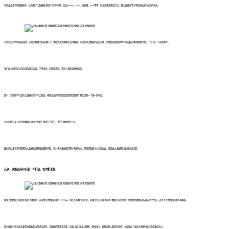
有些企业会特别强调技术，认为有了大数据技术就有了各种可能，比如hadoop、MPP、流处理、PaaS等等，但显然技术知识手段，跟大数据应用水平的高低没有必然的关系。
有些企业会特别强调治理，认为大数据只有治理好了，才能真正的理解企业的数据，从而发挥出数据的最高效用，但数据治理很好并不意味着应用就能做的很好，它只是一个前提条件。
我们要寻找的是对内应用的最佳实践，不是技术、治理或变现，而这个难度显然高的多。
那么，到底哪个行业的大数据应用水平比较高，哪些企业的实践和经验值得借鉴呢？其实没有一个统一的标准。
怎么判断兄弟公司的大数据应用水平高呢？你现在去问它，也许只给你看个PPT。
最后的办法也许只能解决大数据底层基础设施的问题，但对于大数据应用基本无能为力，即使是数据中台也是如此，这是由大数据的行业特性决定的。
其次，决策支持似乎是一个机会，但时机未到。
希望去做数据分析给业务部门做参考，这当然是大数据应用的一个方向，但在大多数传统企业，如果企业没有赋予IT部门数据分析的职能，你所做的数据分析最多是个亮点，成为不了大数据应用的基本面。
因为数据分析当前主要是为老板的决策提供支持，非数据的因素非常多，而且IT部门在业务理解、落地执行、机制流程上都没有优势，IT去做这个事情大多数时候其实是事倍功半。