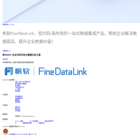
免费试用FineDataLink
帆软FineDataLink，低代码/高时效的一站式数据集成产品，帮助企业解决数
据孤岛，提升企业数据价值！
立即体验Demo
和30000+企业共同开启大数据分析之旅
咨询方案
专业的解决方案、先进的产品帮您实现业务的爆发式增长
FineDataLink标杆案例
台晶（宁波）电子有限公司
某交通高速公路集团
浙江国贸
江西中医药大学
三一重机
更多案例
产品功能
实时数据同步
高效数据开发
数据服务
系统管理
产品动态
更新日志
帮助文档
学习视频
联系我们
市场合作：finedatalink@fanruan.com
友情链接
FineReport报表
FineBI商业智能
简道云零代码平
台
数据库知识教程
BI数据分析
Copyright © 帆软软件有限公司 2015-2026
苏公网安备32020502001567号
|
苏ICP备18065767号