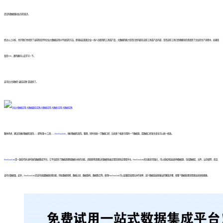
还没有数据驱动业务的意识。
经过以上分析，也许我们也找到了当前阶段评判企业大数据应用水平高低的方法，即直接去看看企业一线人员使用的工具或产品，大数据的能力是否已经内嵌在这些工具或产品内部，是否这些工具已经规模化的渗透到了企业的生产流程中，如果答
案是YES，那的确可以去学习一下。
这可比大多数的“最佳实践”靠谱多了。
整体考虑，建议先做好数据的清洗——即利用ETL工具——
FineDataLink
，做好数据的清洗、整理，同时也统一了数据口径，后续多个报表引用同一个数据源，若数据口径发生变化可以统一修改。
FineDataLink
是一款低代码/高时效的数据集成平台，它不仅提供了数据清理和数据分析的功能，还能够将清理后的数据快速应用到其他应用程序中。FineDataLink的功能非常强大，可以轻松地连接多种数据源，包括数据库、文件、云存储等，而且
支持大数据量。此外，FineDataLink还支持高级数据处理功能，例如数据转换、数据过滤、数据重构、数据集合等。使用FineDataLink可以显著提高团队协作效率，减少数据连接和输出的繁琐步骤，使整个数据处理流程更加高效和便捷。