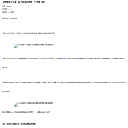
大数据就是泡沫！除了报表和取数，它还能干啥？
作者：finedatalink
发布时间：2023.8.28
阅读次数：3,652 次浏览
最近有人问了一个很好的问题：
“我们企业已经从0到1建立了数据仓库，应该怎么样才能更好地做好整个数据产品从0到1的规划和工作呢？”
“现在日常的主要工作是
报表
、提数和数据稽核工作，我这边的初步想法是从业务的真实情况入手去找几个业务场景做
数据分析
，进而得出一些有用的数据分析结果给业务部门做参考，进而引导他们用数据思维驱动业务，最后再来考虑数据产品这
块的实现！”
我推测这是一家传统企业，跟很多企业的大数据发展路径类似，他们首先建设了数据仓库，然后有了BI报表，然后是各种取数，最后发现仅靠报表取数无法更好的体现数据的价值，因此希望能更好的实现数据驱动业务，但公司的业务人员似乎还没
有这方面的意识。
的确，报表取数之后，大数据对内应用之路该如何走对于任何一个企业都是巨大挑战，怎么办？
首先，当然是寻找最佳实践，但对于大数据应用很难。