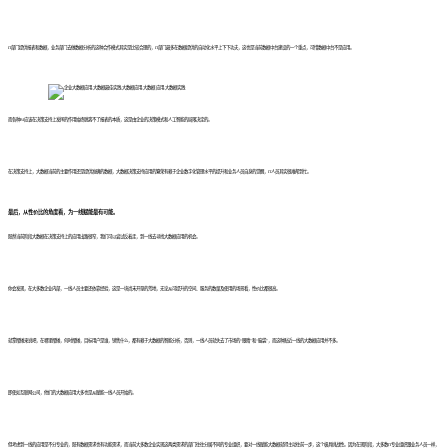
IT部门提供报表和数据，业务部门去做数据分析的这种合作模式其实是比较合理的，IT部门最多在数据提供的自动化水平上下下功夫，这也是当前数据中台建设的一个重点，可惜数据中台不是应用。
而各种BI应该在决策支持上发挥的作用始终脱离不了报表的本质，这是由企业的决策模式和人工智能的局限决定的。
在决策支持上，大数据当前的主要作用还是提供准确的数据，大数据决策支持应用的繁荣有赖于企业数字化管理水平的提升和业务人员自身的觉醒，IT人员其实很难帮到忙。
最后，从性价比的角度看，为一线赋能最有可能。
既然当前阶段大数据在决策支持上的应用出路很窄，我们可以尝试反着走，到一线去寻找大数据应用的机会。
你会发现，在大多数企业内部，一线人员主要还依靠经验，这是一块尚未开垦的荒地，无论从可提升的空间、服务的数量及使用的场景看，性价比都很高。
就拿摆摊来说吧，在哪里摆摊，何时摆摊，目标用户是谁，销售什么，都有赖于大数据的智能分析，否则，一线人员就失去了市场的“眼睛”和“脑袋”，而这种贴近一线的大数据应用并不多。
即使如互联网公司，他们的大数据应用大多也是从赋能一线人员开始的。
但考虑到一线的应用是不分专业的，既有数据需求也有功能需求，而当前大多数企业实现这两类需求的部门往往分属不同的专业组织，要对一线赋能大数据就得主动往前一步，这个极具挑战性。因为在现阶段，大多数IT专业组织跟业务人员一样，