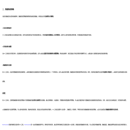
二、数据恢复策略
当发生数据丢失或系统故障时，数据恢复策略能够帮助快速恢复数据，并保证业务的
连续性
和
完整性
。
1.日志记录和监控
ETL工具应该具备日志记录和监控功能，实时记录系统的运行状态和处理日志，并能够
监控关键指标
以及
异常情况
。这样可以及时发现和诊断问题，并采取相应的措施进行恢复。
2.异常处理与报警
当ETL工具发生异常情况时，应该能够及时处理异常并发送报警通知。这可以通过
设置异常处理规则
和
报警策略
，例如发送邮件、短信或通过手机应用程序提醒等方式，以便运维人员能够迅速响应和处理问题。
3.数据恢复与回滚
在ETL工具中，应该内置数据恢复和回滚机制，以便在数据丢失或故障发生时能够快速还原到上一个可用状态。这可以通过事务管理、数据版本控制和快照等技术实现。同时，恢复和回滚操作应该是
可追溯
和
可恢复
的，以便进行后续的故障分析和
调整。
总结：
在ETL工具中，合理的数据备份和恢复策略对于保障数据的
安全性
和
连续性
至关重要。通过定期备份、分层备份、完整备份和增量备份等策略，可以最大限度地减少因数据丢失或故障而造成的损失。另外，通过日志记录和监控、异常处理与报警，
以及数据恢复与回滚等策略，可以及时发现问题、快速响应和恢复，保证业务的连续性和完整性。ETL工具应该秉持“安全第一、数据至上”的原则，不断优化和完善数据备份和恢复策略，以应对日益增长的
数据处理需求
和
复杂性
。
FineDataLink
是国内做的比较好的ETL工具，
FineDataLink
是一站式的数据处理平台，拥有低代码优势，通过简单的拖拽交互就能实现ETL全流程，具备高效的数据同步功能，可以实现实时数据传输、数据调度、数据治理等各类复杂组合场景的能力，