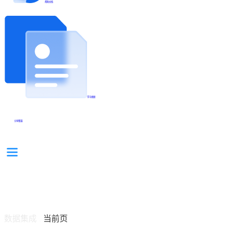
帮助文档
学习视频
分享集锦
数据集成
当前页
/