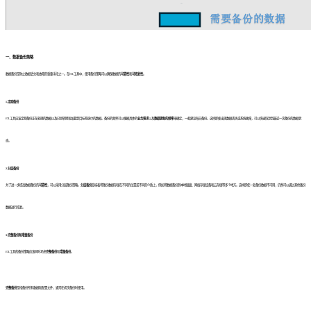
一、数据备份策略
数据备份是防止数据丢失和故障的重要手段之一。在ETL工具中，使用备份策略可以确保数据的
可靠性
和
可恢复性
。
1.定期备份
ETL工具应该定期备份正在处理的数据以及已经转换和加载到目标系统中的数据。备份的频率可以根据具体的
业务需求
以及
数据更新的频率
来确定，一般建议每日备份。这样即使出现数据丢失或系统故障，可以快速恢复到最近一次备份的数据状
态。
2.分层备份
为了进一步提高数据备份的
可靠性
，可以采用分层备份策略。
分层备份
意味着将备份数据存储在不同的位置或不同的介质上，例如将数据备份到本地磁盘、网络存储设备和云存储等多个地方。这样即使一处备份数据不可用，仍然可以通过其他备份
数据进行恢复。
3.完整备份和增量备份
ETL工具的备份策略应该同时考虑
完整备份
和
增量备份
。
完整备份
是指备份所有数据和配置文件，通常在初次备份时使用。