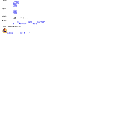
实时数据同步
高效数据开发
数据服务
系统管理
产品动态
更新日志
帮助文档
学习视频
联系我们
市场合作：finedatalink@fanruan.com
友情链接
FineReport报表
FineBI商业智能
简道云零代码平
台
数据库知识教程
BI数据分析
Copyright © 帆软软件有限公司 2015-2026
苏公网安备32020502001567号
|
苏ICP备18065767号