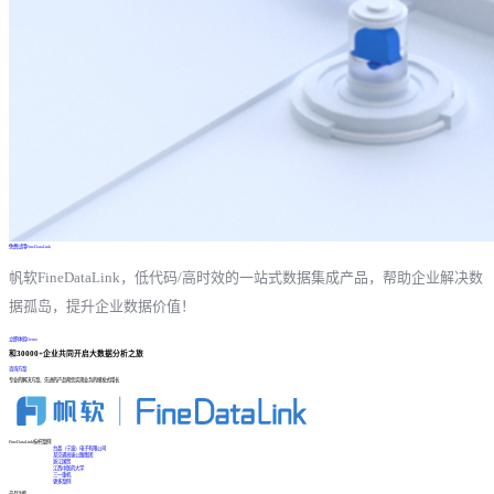
免费试用FineDataLink
帆软FineDataLink，低代码/高时效的一站式数据集成产品，帮助企业解决数
据孤岛，提升企业数据价值！
立即体验Demo
和30000+企业共同开启大数据分析之旅
咨询方案
专业的解决方案、先进的产品帮您实现业务的爆发式增长
FineDataLink标杆案例
台晶（宁波）电子有限公司
某交通高速公路集团
浙江国贸
江西中医药大学
三一重机
更多案例
产品功能