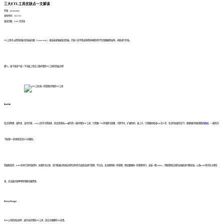
三大ETL工具优缺点一文解读
作者：finedatalink
发布时间：2023.9.8
阅读次数：2,445 次浏览
ETL工具可以提供较强大的连接功能（connectivity）来连接来源端及目的端，开发人员不用去熟悉各种相异的平台及数据的结构，亦能进行开发。
那么，接下来就介绍一下市面上常见三款好用的ETL工具的优缺点吧！
Kettle
优点是免费、组件多、支持开源，csdn上的学习资源多，而且是用纯java编写的一款好用的ETL工具，只需要JVM环境即可部署，可跨平台，扩展性好。易上手，只需要你知道SQL怎么写，在定时批量常见下，能够很好地处理离线
数据
，一般情况
下处理T+1的场景是没什么问题的。
但缺陷就是，kettle在执行定时调度时，如果任务过多，就只能通过系统自带的定时任务调度去进行管理，写日志。无法做到统一的管理，假如要做统一的管理也行，安装一套jenkins，但配置和后续的运维成本可能较高。以及kettle的内存占用较
高，无法最大效率地利用服务器资源。
DataStage
IBM公司的商业软件，最专业好用的ETL工具，适合大规模的ETL应用。