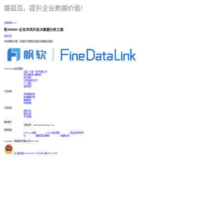
据孤岛，提升企业数据价值！
立即体验Demo
和30000+企业共同开启大数据分析之旅
咨询方案
专业的解决方案、先进的产品帮您实现业务的爆发式增长
FineDataLink标杆案例
台晶（宁波）电子有限公司
某交通高速公路集团
浙江国贸
江西中医药大学
三一重机
更多案例
产品功能
实时数据同步
高效数据开发
数据服务
系统管理
产品动态
更新日志
帮助文档
学习视频
联系我们
市场合作：finedatalink@fanruan.com
友情链接
FineReport报表
FineBI商业智能
简道云零代码平
台
数据库知识教程
BI数据分析
Copyright © 帆软软件有限公司 2015-2026
苏公网安备32020502001567号
|
苏ICP备18065767号