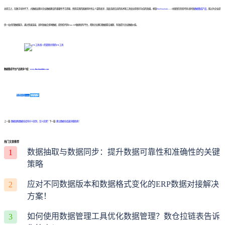
总而言之，在数字化时代下，大数据治理对企业数据建设的重要性不言而喻，然而实现的困难有时也让人望而却步，因此选择合适的技术和工具会达到事半功倍的效果。帆软
FineDataLink
——中国领先的低代码/高时效
数据集成产品
，能过为企业提
供一站式的数据服务，通过快速连接、高时效融合多种数据，提供低代码Data API敏捷发布平台，帮助企业解决数据孤岛难题，有效提升企业数据价值。
数据集成平台产品更多介绍：
www.finedatalink.com
免费体验Demo
咨询方案
上一篇:
数据湖和数据仓库有什么区别，怎么实现？
下一篇:
建立数据仓库最详细指南！
热门文章推荐
数据抽取与数据同步：提升数据可靠性和准确性的关键
1
策略
应对不同数据版本和数据格式变化的ERP数据对接解决
2
方案！
如何使用数据管理工具优化数据管理？数仓拉链表告诉
3