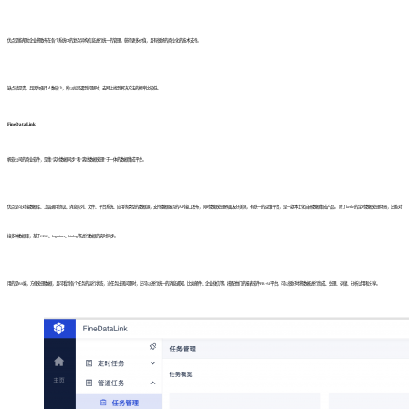
优点是能帮助企业将散布在各个系统中的复杂异构信息进行统一的管理，获得更多价值，且有很好的商业化的技术支持。
缺点就是贵，且因为使用人数较少，所以如果遇到问题时，去网上找到解决方法的概率比较低。
FineDataLink
帆软公司的商业软件，是集“实时数据同步”和“离线数据处理”于一体的数据集成平台。
优点是可对接数据库、上层通用协议、消息队列、文件、平台系统、应用等类型的数据源，支持数据服务的API接口发布，同时数据处理界面友好美观，有统一的运维平台，是一款本土化自研数据集成产品。 除了kettle的定时数据处理场景，还能对
接多种数据库，基于CDC、logminer、binlog等进行数据的实时同步。
用的是BS端，方便处理数据，且可看到各个任务的运行状态，当任务出现问题时，还可以进行统一的消息通知，比如邮件、企业微信等。搭配他们的报表软件FR+BI平台，可以很好地将数据进行集成、处理、存储、分析试用和分享。