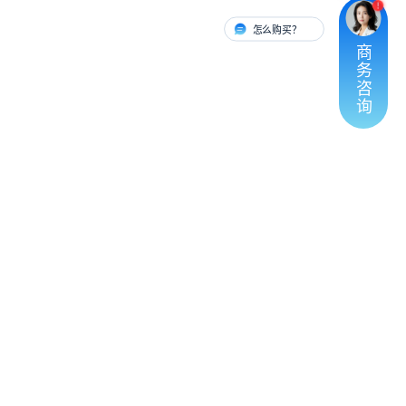
怎么购买？
有人对接
商
务
咨
询