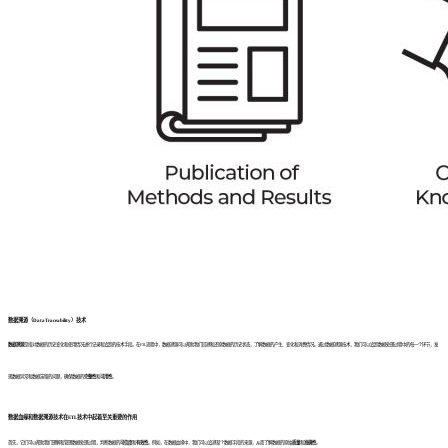
数据溯源（DataTraceability）技术
数据溯源
是指对数据的历史变化和使用情况进行记录和追踪的技术手段。在ETL流程中，数据溯源可以帮助我们回溯和还原数据的历史状态，了解数据的产生、变化和消费情况。通过数据溯源技术，我们可以追踪数据处理过程中的每一个环节，发
现数据异常和数据滞留的问题，确保数据的
完整性
和
可用性
。
数据血缘和数据溯源技术在ETL技术中起着至关重要的作用
首先，它们可以帮助我们理解和管理数据处理过程，判断数据的
可信度
和
有效性
。例如，在数据血缘中，我们可以追溯某个数据字段的来源，从而了解数据的原始
质量
和
准确性
。