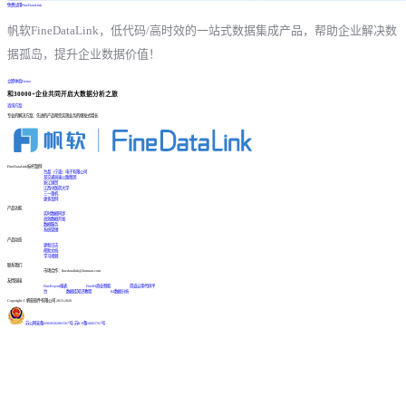
免费试用FineDataLink
帆软FineDataLink，低代码/高时效的一站式数据集成产品，帮助企业解决数
据孤岛，提升企业数据价值！
立即体验Demo
和30000+企业共同开启大数据分析之旅
咨询方案
专业的解决方案、先进的产品帮您实现业务的爆发式增长
FineDataLink标杆案例
台晶（宁波）电子有限公司
某交通高速公路集团
浙江国贸
江西中医药大学
三一重机
更多案例
产品功能
实时数据同步
高效数据开发
数据服务
系统管理
产品动态
更新日志
帮助文档
学习视频
联系我们
市场合作：finedatalink@fanruan.com
友情链接
FineReport报表
FineBI商业智能
简道云零代码平
台
数据库知识教程
BI数据分析
Copyright © 帆软软件有限公司 2015-2026
苏公网安备32020502001567号
|
苏ICP备18065767号