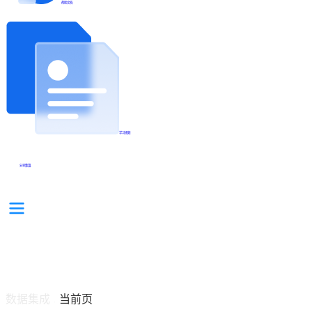
帮助文档
学习视频
分享集锦
数据集成
当前页
/