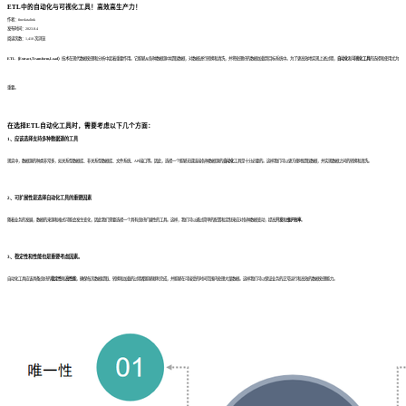
ETL中的自动化与可视化工具！高效高生产力！
作者：finedatalink
发布时间：2023.8.4
阅读次数：1,410 次浏览
ETL（Extract,Transform,Load）
技术在现代数据处理和分析中起着重要作用。它能够从各种数据源中提取数据，对数据进行转换和清洗，并将处理好的数据加载到目标系统中。为了更高效地实现上述过程，
自动化
和
可视化工具
的选择和使用尤为
重要。
在选择ETL自动化工具时，需要考虑以下几个方面：
1、应该选择支持多种数据源的工具
现实中，数据源的种类非常多，如关系型数据库、非关系型数据库、文件系统、API接口等。因此，选择一个能够无缝连接各种数据源的
自动化
工具是十分必要的。这样我们可以更方便地提取数据，并实现数据之间的转换和清洗。
2、可扩展性是选择自动化工具的重要因素
随着业务的发展，数据的来源和格式可能会发生变化，因此我们需要选择一个具有良好扩展性的工具。这样，我们可以通过简单的配置和定制来应对各种数据变动，提高
开发
和
维护效率
。
3、稳定性和性能也是重要考虑因素。
自动化工具应该具备良好的
稳定性
和
高性能
，确保每次数据提取、转换和加载的过程都能够顺利完成，并能够在可接受的时间范围内处理大量数据。这样我们可以保证业务的正常运行和高效的数据处理能力。