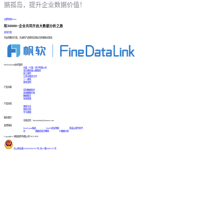
据孤岛，提升企业数据价值！
立即体验Demo
和30000+企业共同开启大数据分析之旅
咨询方案
专业的解决方案、先进的产品帮您实现业务的爆发式增长
FineDataLink标杆案例
台晶（宁波）电子有限公司
某交通高速公路集团
浙江国贸
江西中医药大学
三一重机
更多案例
产品功能
实时数据同步
高效数据开发
数据服务
系统管理
产品动态
更新日志
帮助文档
学习视频
联系我们
市场合作：finedatalink@fanruan.com
友情链接
FineReport报表
FineBI商业智能
简道云零代码平
台
数据库知识教程
BI数据分析
Copyright © 帆软软件有限公司 2015-2026
苏公网安备32020502001567号
|
苏ICP备18065767号