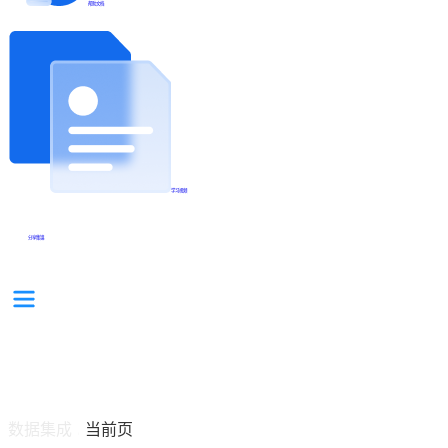
帮助文档
学习视频
分享集锦
数据集成
当前页
/