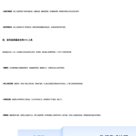
2.全面的功能集成：
商业工具通常集成了更多的高级功能，如数据治理、数据质量管理、实时数据处理等，能够更好地满足大型企业的复杂需求。
3.更好的性能优化：
商业工具通常经过专门的性能优化，能够在处理海量数据时表现出色，且有更高的稳定性和可靠性。
四、
如何选择最适合的ETL工具
要选择最适合的ETL工具，企业需要综合考虑自身的业务需求、技术架构、团队技能以及预算等因素。以下是几个实用的选型步骤：
1.
明确需求：
企业需要明确自己的数据处理需求，包括数据源的种类、数据量的大小、处理的复杂度以及实时性要求。
2.评估工具的适用性：
根据需求，评估每个候选工具的功能、性能和扩展性。可以通过试用版或开源版本进行实际测试，以了解工具的使用体验和效果。
3.考虑团队技能：
如果团队中有熟悉特定工具的成员，可以优先考虑该工具，这样能够减少学习曲线，快速上手。
4.预算规划：
根据预算进行权衡，选择性价比最高的工具。开源工具虽然免费，但可能需要投入更多的时间和人力进行维护；而商业工具虽然成本较高，但能够提供更全面的支持和服务。