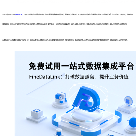
您可以选择使用ETL工具
FineDataLink
，它不仅可以转化不统一或质量低的数据，还可以将数据清洗和处理集中完成，将数据整合到数据仓库。减少数据连接和错误重试等繁琐的开发时间。完成数据清洗后，结果表会同步至数据库内，方便其他应
用快速调用。同时可以进行实时进行平台级任务运维监控管理，打造数据融合运维的“管理驾驶舱”。 通过任务级别的结果通知，配合任务概览，对最近报错、异常中断的任务，查看详情进行修正处理，保证以保证所有任务的正常运行。
选择合适的ETL工具是数据仓库建设中的关键一步。无论是选择开源工具还是商业工具，企业都需要根据自身的需求、预算和团队情况，做出最优的决策。正确的工具选型不仅能够提升数据处理的效率，还能为企业带来长远的竞争优势。