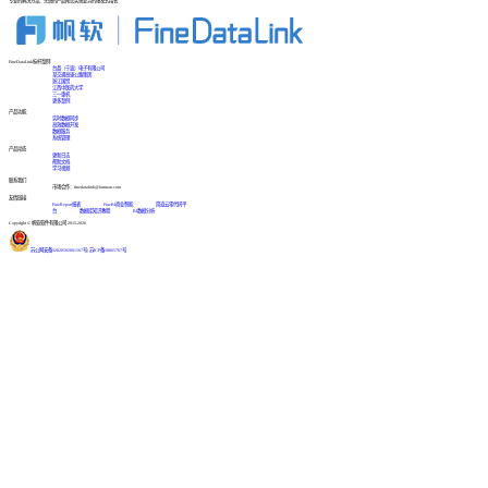
专业的解决方案、先进的产品帮您实现业务的爆发式增长
FineDataLink标杆案例
台晶（宁波）电子有限公司
某交通高速公路集团
浙江国贸
江西中医药大学
三一重机
更多案例
产品功能
实时数据同步
高效数据开发
数据服务
系统管理
产品动态
更新日志
帮助文档
学习视频
联系我们
市场合作：finedatalink@fanruan.com
友情链接
FineReport报表
FineBI商业智能
简道云零代码平
台
数据库知识教程
BI数据分析
Copyright © 帆软软件有限公司 2015-2026
苏公网安备32020502001567号
|
苏ICP备18065767号