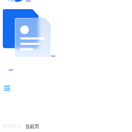
帮助文档
学习视频
分享集锦
数据集成
当前页
/