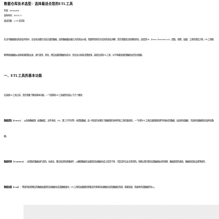
数据仓库技术选型：选择最适合您的ETL工具
作者：finedatalink
发布时间：2024.8.13
阅读次数：2,138 次浏览
在当今数据驱动的商业环境中，企业每天都在生成大量的数据。这些数据蕴含着巨大的商业价值，但要将其转化为实际的商业洞察，首先需要经过处理和转化。这就是ETL（Extract,Transform,Load，提取、转换、加载）工具的用武之地。ETL工具能
够将原始数据从各种来源提取出来，进行清洗、转化，然后加载到数据仓库中，供企业分析和决策使用。选择合适的ETL工具，对于构建高效的数据仓库至关重要。
一、
ETL工具的基本功能
在选择ETL工具之前，首先需要了解其基本功能。一个成熟的ETL工具通常包括以下几个模块：
数据提取（Extract）：
从各种数据源（如数据库、文件系统、API、第三方平台等）中提取数据。这一阶段的关键在于数据源的多样性和工具的兼容性。一个好的ETL工具应该能够处理不同格式的数据，如结构化数据、半结构化数据和非结构化数
据。
数据转换（Transform）：
对提取的数据进行清洗、标准化、聚合和其他逻辑操作，以确保数据在加载到目标数据仓库之前是干净、可靠且符合业务需求的。转换过程可能包括数据格式的转换、数据类型的更改、数据校验和去重等操作。
数据加载（Load）：
将清洗和转换后的数据加载到目标数据仓库或数据湖中。ETL工具的加载模块需要支持多种目标数据仓库和数据库系统，能够高效、快速地完成数据的导入。