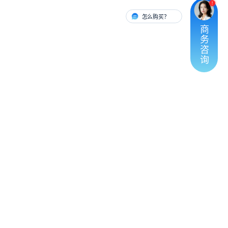
怎么购买？
有人对接
商
务
咨
询