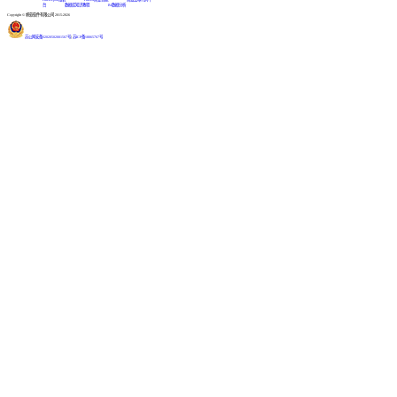
台
数据库知识教程
BI数据分析
Copyright © 帆软软件有限公司 2015-2026
苏公网安备32020502001567号
|
苏ICP备18065767号