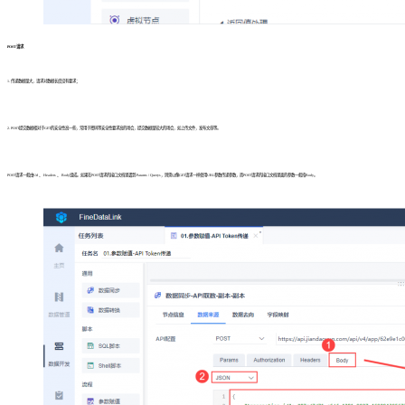
POST请求
1. 传递数据量大，请求对数据长度没有要求；
2. POST提交数据相对于GET的安全性高一些，常用于密码等安全性要求高的场合，提交数据量较大的场合，如上传文件，发布文章等。
POST请求一般由Url 、 Headers 、 Body组成。如果在POST请求的接口文档里遇到 Params / Querys，则需以像GET请求一样使用URL参数传递参数，而POST请求的接口文档里面的参数一般指Body。