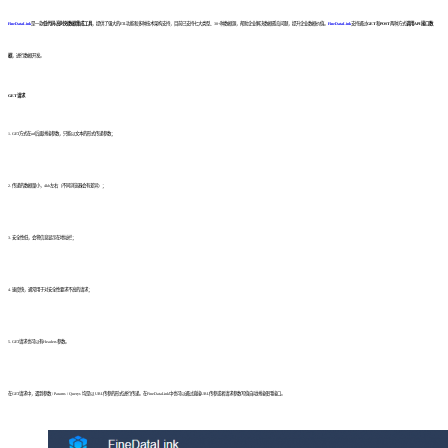
FineDataLink
是一款
低代码/高时效数据集成工具
，提供了强大的ETL功能和多种技术架构支持，目前已支持七大类型、30+种数据源，帮助企业解决数据孤岛问题，提升企业数据价值。
FineDataLink
支持通过
GET
和
POST
两种方式
调用API接口数
据
，进行数据开发。
GET请求
1. GET方式在url后面拼接参数，只能以文本的形式传递参数；
2. 传递的数据量小，4kb左右（不同浏览器会有差异）；
3. 安全性低，会将信息显示在地址栏；
4. 速度快，通常用于对安全性要求不高的请求；
5. GET请求也可以有Headers参数。
在GET请求中，遇到参数 / Params / Querys 均是以 URL传参的形式进行传递。在FineDataLink中也可以通过直接URL传参或者请求参数写值自动拼接使用接口。