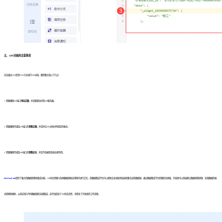
五、API对接的注意事项
无论通过GET还是POST方式进行API对接，都需要注意以下几点：
1. 需要确保API接口
地址正确
，并且能够访问到API服务器。
2. 需要确保传递给API接口的
参数正确
，并且符合API文档中所规定的格式。
3. 需要确保传递给API接口的
参数安全
，并且不会被恶意攻击者利用。
FineDataLink
提供了强大的数据转换和集成功能。API往往需要与各种数据源和应用程序进行交互，而数据集成平台可以帮助企业轻松地连接和整合这些数据源。通过数据集成平台的图形化界面，开发者可以快速建立数据转换逻辑、实现数据的格
式转换和映射，从而实现与不同数据源的无缝集成。这不仅提高了API的灵活性，也简化了开发者的工作流程。