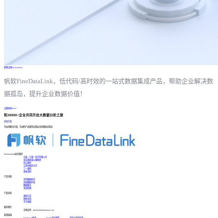
免费试用FineDataLink
帆软FineDataLink，低代码/高时效的一站式数据集成产品，帮助企业解决数
据孤岛，提升企业数据价值！
立即体验Demo
和30000+企业共同开启大数据分析之旅
咨询方案
专业的解决方案、先进的产品帮您实现业务的爆发式增长
FineDataLink标杆案例
台晶（宁波）电子有限公司
某交通高速公路集团
浙江国贸
江西中医药大学
三一重机
更多案例
产品功能
实时数据同步
高效数据开发
数据服务
系统管理
产品动态
更新日志
帮助文档
学习视频
联系我们
市场合作：finedatalink@fanruan.com
友情链接
FineReport报表
FineBI商业智能
简道云零代码平