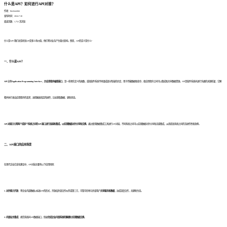
什么是API？如何进行API对接？
作者：finedatalink
发布时间：2024.7.30
阅读次数：1,752 次浏览
什么是API?我们总是听说API是多么有价值，他们将对业务产生重大影响。然而，API的定义是什么?
一、什么是API？
API
全称
Application Programming Interface
，即
应用程序编程接口
，是一些预先定义的函数，或指软件系统不同组成部分衔接的约定，用于传输数据和指令，使应用程序之间可以集成和共享数据资源。API是软件系统间进行沟通的关键桥梁，它解
释并执行来自应用程序的请求，进而触发指定的操作，比如获取数据、更新状态。
API对接
是指
将两个或多个系统之间的API接口进行连接和集成，以实现数据对外分享和交换
。通过使用数据集成工具进行API对接，不同系统之间可以实现数据对外分享和无缝集成，从而提高系统之间的互操作性和效率。
二、API接口的应用场景
在现代企业信息化建设中，API对接主要有以下应用场景：
1. 对外能力开放
：将企业内部数据以标准API的形式，开放给外部合作伙伴或第三方，可管可控地与外部用户
共享服务和数据
，达成深度合作，共建新生态。
2. 内部业务集成
：规范系统间API数据接口，快速
完成企业内部系统的解耦
和
实现数据交换
。