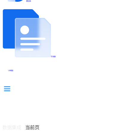
帮助文档
学习视频
分享集锦
数据集成
当前页
/