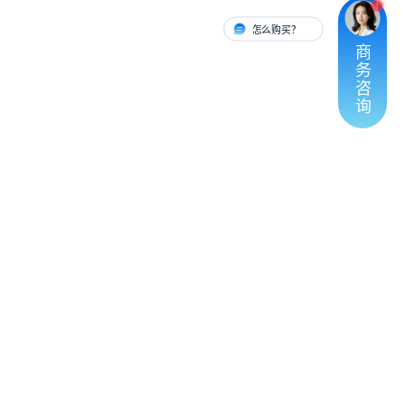
怎么购买？
有人对接
商
务
咨
询