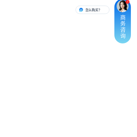
怎么购买？
有人对接
商
务
咨
询