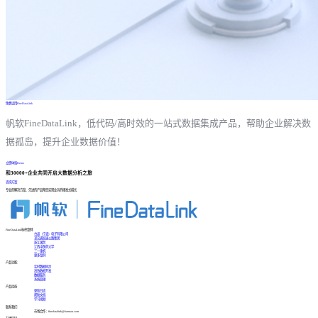
免费试用FineDataLink
帆软FineDataLink，低代码/高时效的一站式数据集成产品，帮助企业解决数
据孤岛，提升企业数据价值！
立即体验Demo
和30000+企业共同开启大数据分析之旅
咨询方案
专业的解决方案、先进的产品帮您实现业务的爆发式增长
FineDataLink标杆案例
台晶（宁波）电子有限公司
某交通高速公路集团
浙江国贸
江西中医药大学
三一重机
更多案例
产品功能
实时数据同步
高效数据开发
数据服务
系统管理
产品动态
更新日志
帮助文档
学习视频
联系我们
市场合作：finedatalink@fanruan.com