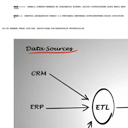
数据转换（Transform）
：在数据抽取之后，进行数据转换是为了确保数据质量和一致性。这意味着对数据进行清洗、整合和转换操作，以满足业务需求。常见的转换包括去除重复数据、填充缺失值、数据格式化、数据匹配
与合并等。
数据加载（Load）
：在数据转换完成后，最终结果被加载到目标系统（例如数据仓库）中。这一步骤通常包括数据验证、数据映射和数据加载。目标是将经过处理和转换的数据导入到目标系统中，使其可供分析和决策使
用。
通过ETL流程，原始数据被提取、转换和加载，从而变成了高质量、一致性和可用于分析的数据。这有助于组织做出更好的商业决策、洞察市场趋势和优化业务流程。