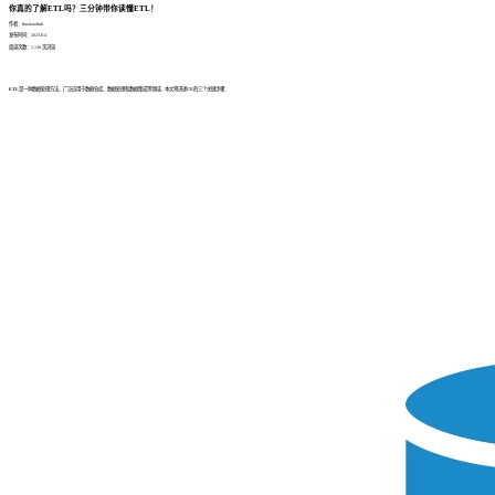
你真的了解ETL吗？三分钟带你读懂ETL！
作者：finedatalink
发布时间：2023.8.4
阅读次数：1,138 次浏览
ETL
是一种数据处理方法，广泛应用于数据仓库、数据处理和数据集成等领域。本文将讲述ETL的三个关键步骤：