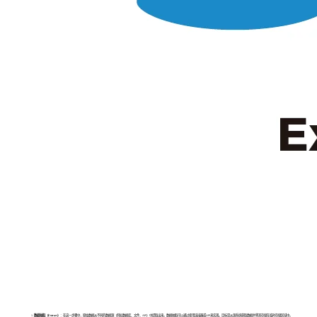
数据抽取（Extract）
：在这一步骤中，原始数据从不同的数据源（例如数据库、文件、API）中提取出来。数据抽取可以通过使用连接器或API来实现。目标是从源系统获取数据并将其存储在临时存储区域中。