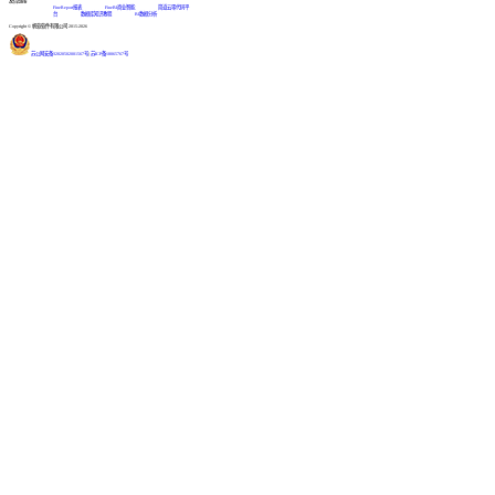
友情链接
FineReport报表
FineBI商业智能
简道云零代码平
台
数据库知识教程
BI数据分析
Copyright © 帆软软件有限公司 2015-2026
苏公网安备32020502001567号
|
苏ICP备18065767号