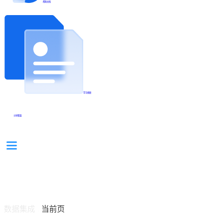
帮助文档
学习视频
分享集锦
数据集成
当前页
/