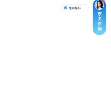
怎么购买？
有人对接
商
务
咨
询