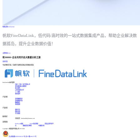
免费试用FineDataLink
帆软FineDataLink，低代码/高时效的一站式数据集成产品，帮助企业解决数
据孤岛，提升企业数据价值！
立即体验Demo
和30000+企业共同开启大数据分析之旅
咨询方案
专业的解决方案、先进的产品帮您实现业务的爆发式增长
FineDataLink标杆案例
台晶（宁波）电子有限公司
某交通高速公路集团
浙江国贸
江西中医药大学
三一重机
更多案例
产品功能
实时数据同步
高效数据开发
数据服务
系统管理
产品动态
更新日志
帮助文档
学习视频
联系我们
市场合作：finedatalink@fanruan.com
友情链接
FineReport报表
FineBI商业智能
简道云零代码平
台
数据库知识教程
BI数据分析
Copyright © 帆软软件有限公司 2015-2026
苏公网安备32020502001567号
|
苏ICP备18065767号