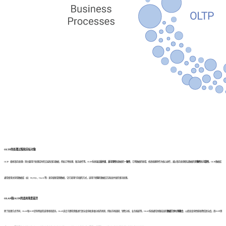
OLTP的处理过程和目标对象
OLTP（联机事务处理）则主要用于处理实时的交易和事务数据，例如订单处理、账务操作等。OLTP系统强调
高并发
、
高可用性
和数据的
一致性
，它将数据的新增、修改和删除作为核心操作，通过事务处理保证数据的
完整性
和
可靠性
。OLTP数据库
通常使用关系型数据库（如：MySQL、Oracle等）来存储和管理数据，它们采用行存储的方式，适用于频繁的数据交互和高并发的事务处理。
OLAP和OLTP的适用场景差异
除了处理方式不同，OLAP和OLTP还有明显的适用场景差异。OLAP适合于那些需要进行复杂查询和多维分析的场景，例如市场调研、销售分析、业务报表等。OLAP系统通常具备较高的
数据冗余
和
预聚合
，以提高查询性能和降低复杂度。而OLTP则