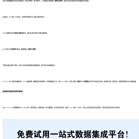
适用于需要
高并发
的实时事务处理场景，例如在线购物、银行转账等。OLTP数据库追求数据的
一致性
和
实时性
，通过索引和表关联等技术提高数据的查询效率。
总结起来，
OLAP
和
OLTP
在目标、适用场景和处理方式上都存在明显的差异。
OLAP
主要解决复杂的
查询
和
多维分析
需求，帮助企业更好地进行决策和战略规划。
OLTP
则专注于
实时事务
的处理，确保数据的
一致性
和
可靠性
。
了解和合理应用这两个概念，有助于企业更好地管理和利用数据资源，提升竞争力和战略洞察力。
FineDataLink
是一款集实时数据同步、ELT/ETL数据处理、数据服务和系统管理于一体的数据集成工具，可在Windows或Linux环境上部署，
全程
基于
B/S浏览器
端进行任务开发和任务运维，更多精彩功能，邀您体验，希望能帮您解决企业中数据
从任
意终端到任意终端的处理和传输问题
。
近日，
FineDataLink
新增数据源
Doris。
Doris
作为一款简单易用、高性能和统一的分析数据库，有丰富的生态环境，兼容MySQL，适合OLAP分析，不仅可以支持高并发的点查询场景，还能支持高吞吐的复杂分析场景。