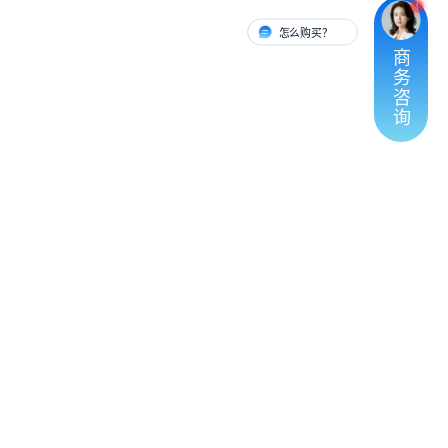
怎么购买？
有人对接
商
务
咨
询