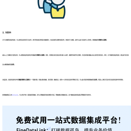
五、灰度发布
对于大规模的表结构变更，可以使用灰度发布的方式进行。即先将变更应用到部分数据集中，验证变更的正确性和稳定性，再逐步扩大规模。这样可以最小化变更引入的风险，保障数据的
完整性
和
正确性
。
通过以上几种解决方案的应用，可以保障表结构变更同步时数据的
完整性
和
正确性
。然而，也需要注意在变更过程中要小心操作，确保所有操作符合预期，并且及时备份数据以防止意外情况的发生。同时，对于重要的表结构变更，建议进行多次验
证以确保数据的
安全性
。
总结起来，表结构变更同步时的
数据完整性
和
正确性
是一个重要问题，但通过备份数据、事务管理、数据验证、使用DDL语句和灰度发布等解决方案，可以最大程度地保障数据的
安全性
。希望以上解决方案对您在表结构变更时有所帮助。
使用数据集成工具
FineDataLink
，可以转化不统一或质量低的数据，还可以将数据清洗和处理集中完成，将数据整合到数据仓库。减少数据连接和错误重试等繁琐的开发时间。