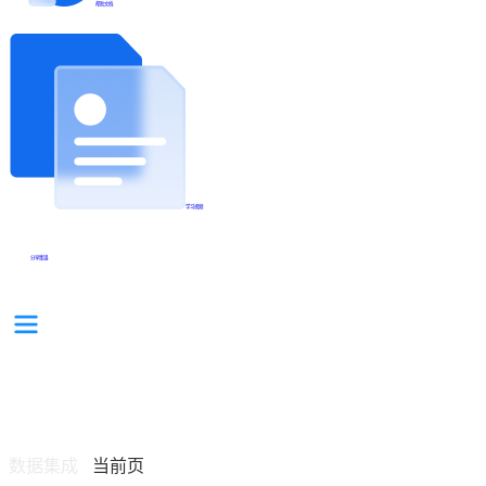
帮助文档
学习视频
分享集锦
数据集成
当前页
/