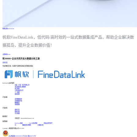
免费试用FineDataLink
帆软FineDataLink，低代码/高时效的一站式数据集成产品，帮助企业解决数
据孤岛，提升企业数据价值！
立即体验Demo
和30000+企业共同开启大数据分析之旅
咨询方案
专业的解决方案、先进的产品帮您实现业务的爆发式增长
FineDataLink标杆案例
台晶（宁波）电子有限公司
某交通高速公路集团
浙江国贸
江西中医药大学
三一重机
更多案例
产品功能
实时数据同步
高效数据开发
数据服务
系统管理
产品动态
更新日志
帮助文档
学习视频
联系我们
市场合作：finedatalink@fanruan.com
友情链接
FineReport报表
FineBI商业智能
简道云零代码平
台
数据库知识教程
BI数据分析
Copyright © 帆软软件有限公司 2015-2026
苏公网安备32020502001567号
|
苏ICP备18065767号