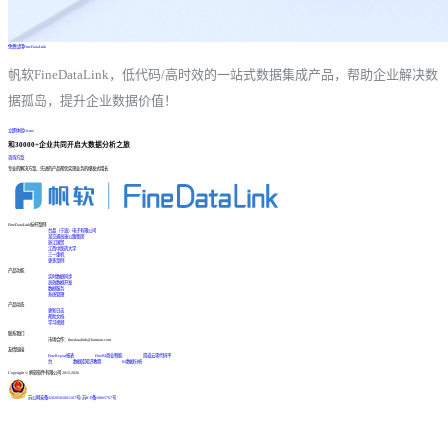
免费试用FineDataLink
帆软FineDataLink，低代码/高时效的一站式数据集成产品，帮助企业解决数
据孤岛，提升企业数据价值！
立即体验Demo
和30000+企业共同开启大数据分析之旅
咨询方案
专业的解决方案、先进的产品帮您实现业务的爆发式增长
FineDataLink标杆案例
台晶（宁波）电子有限公司
某交通高速公路集团
浙江国贸
江西中医药大学
三一重机
更多案例
产品功能
实时数据同步
高效数据开发
数据服务
系统管理
产品动态
更新日志
帮助文档
学习视频
联系我们
市场合作：finedatalink@fanruan.com
友情链接
FineReport报表
FineBI商业智能
简道云零代码平
台
数据库知识教程
BI数据分析
Copyright © 帆软软件有限公司 2015-2026
苏公网安备32020502001567号
|
苏ICP备18065767号