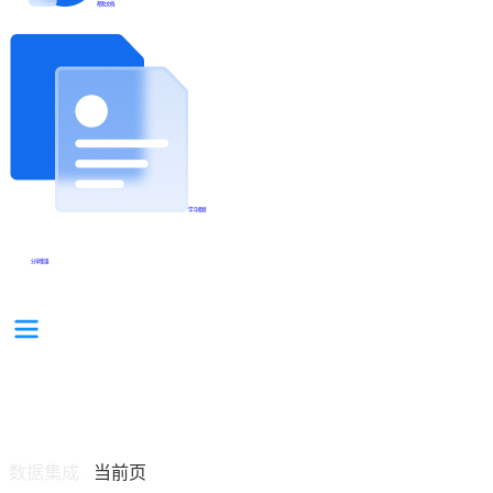
帮助文档
学习视频
分享集锦
数据集成
当前页
/