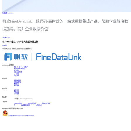
免费试用FineDataLink
帆软FineDataLink，低代码/高时效的一站式数据集成产品，帮助企业解决数
据孤岛，提升企业数据价值！
立即体验Demo
和30000+企业共同开启大数据分析之旅
咨询方案
专业的解决方案、先进的产品帮您实现业务的爆发式增长
FineDataLink标杆案例
台晶（宁波）电子有限公司
某交通高速公路集团
浙江国贸
江西中医药大学
三一重机
更多案例
产品功能
实时数据同步
高效数据开发
数据服务
系统管理
产品动态
更新日志
帮助文档
学习视频
联系我们
市场合作：finedatalink@fanruan.com
友情链接
FineReport报表
FineBI商业智能
简道云零代码平
台
数据库知识教程
BI数据分析
Copyright © 帆软软件有限公司 2015-2026
苏公网安备32020502001567号
|
苏ICP备18065767号