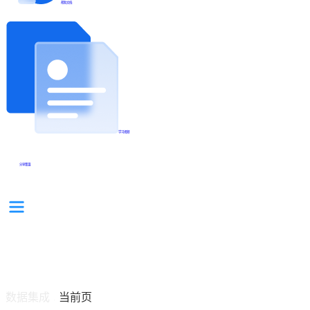
帮助文档
学习视频
分享集锦
数据集成
当前页
/