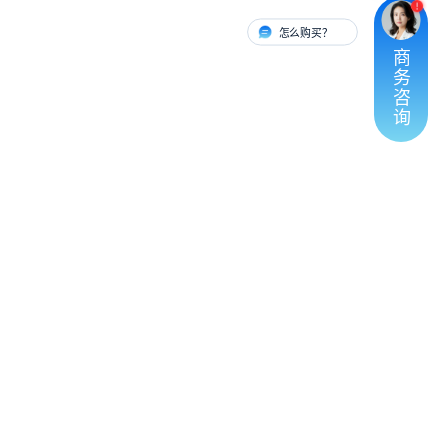
怎么购买？
有人对接
商
务
咨
询