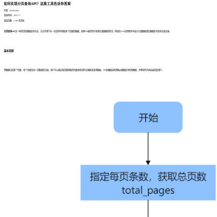
如何实现分页查询API？这款工具告诉你答案
作者：finedatalink
发布时间：2023.7.5
阅读次数：2,390 次浏览
分页查询API
是一种常见的数据查询方式，它允许用户在一次请求中获取多个页面的数据。这种API通常用于处理大量数据的情况，例如在Web应用程序中显示大量数据或在数据库中查询大量记录。
基本思想
将数据分成多个页面，每个页面包含一定数量的记录。用户可以通过指定要获取的页面和每页的记录数来请求数据。API会根据这些参数从数据库中检索数据，并将其作为响应返回给用户。