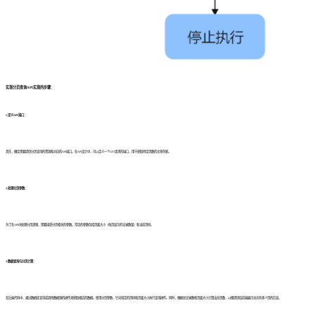
实现分页查询API实现的步骤：
1.定义API接口：
首先，确定需要提供分页查询的资源和对应的API接口。在API设计中，可以定义一个GET请求的接口，用于获取特定页数的文章列表。
2.处理分页参数：
为了在API中处理分页逻辑，需要接受分页相关的参数。常见的参数包括页面大小（每页显示的记录数量）和当前页码。
3.数据查询与分页计算：
在后端代码中，通过数据库查询或其他数据源的操作来获取相应的数据。使用分页参数，针对指定的页码和页面大小执行查询操作。同时，根据总记录数和页面大小计算出总页数，以便提供给前端展示总共有多少页的信息。