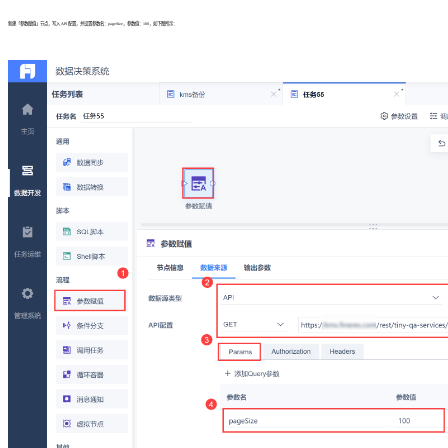
新建「参数赋值」节点，写入 API 配置，并设置参数名：pageSize，参数值：100，如下图所示：