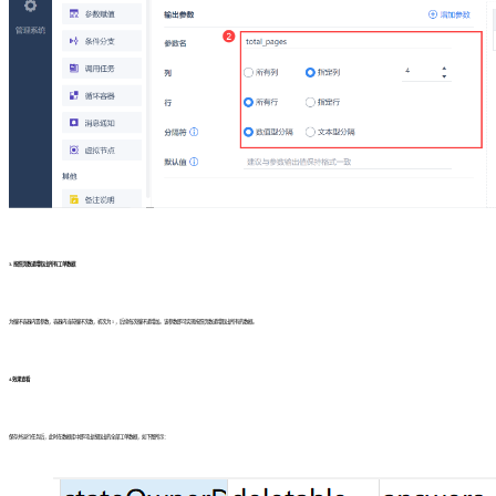
3. 按照页数递增取出所有工单数据
为循环容器内置参数，容器内当前循环次数，初次为 1 ，后续每次循环递增加。该参数即可实现按照页数递增取出所有的数据。
4.效果查看
保存并运行任务后，此时在数据库中即可出线取出的全部工单数据，如下图所示：