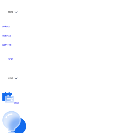
解决方案
数仓建设方案
全链路实时方案
数据资产API方案
客户案例
产品动态
更新日志