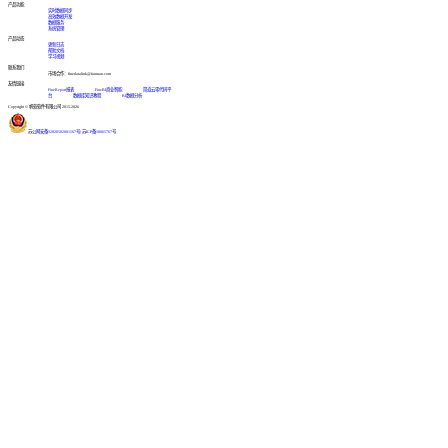
产品功能
实时数据同步
高效数据开发
数据服务
系统管理
产品动态
更新日志
帮助文档
学习视频
联系我们
市场合作：finedatalink@fanruan.com
友情链接
FineReport报表
FineBI商业智能
简道云零代码平
台
数据库知识教程
BI数据分析
Copyright © 帆软软件有限公司 2015-2026
苏公网安备32020502001567号
|
苏ICP备18065767号