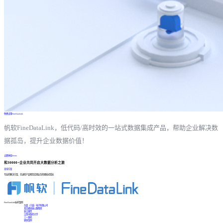
免费试用FineDataLink
帆软FineDataLink，低代码/高时效的一站式数据集成产品，帮助企业解决数
据孤岛，提升企业数据价值！
立即体验Demo
和30000+企业共同开启大数据分析之旅
咨询方案
专业的解决方案、先进的产品帮您实现业务的爆发式增长
FineDataLink标杆案例
台晶（宁波）电子有限公司
某交通高速公路集团
浙江国贸
江西中医药大学
三一重机
更多案例