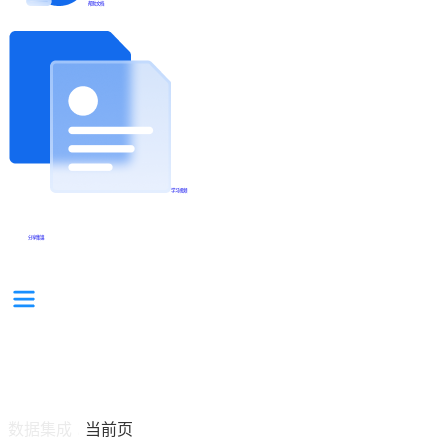
帮助文档
学习视频
分享集锦
数据集成
当前页
/