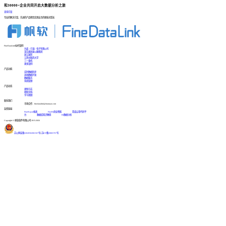
和30000+企业共同开启大数据分析之旅
咨询方案
专业的解决方案、先进的产品帮您实现业务的爆发式增长
FineDataLink标杆案例
台晶（宁波）电子有限公司
某交通高速公路集团
浙江国贸
江西中医药大学
三一重机
更多案例
产品功能
实时数据同步
高效数据开发
数据服务
系统管理
产品动态
更新日志
帮助文档
学习视频
联系我们
市场合作：finedatalink@fanruan.com
友情链接
FineReport报表
FineBI商业智能
简道云零代码平
台
数据库知识教程
BI数据分析
Copyright © 帆软软件有限公司 2015-2026
苏公网安备32020502001567号
|
苏ICP备18065767号