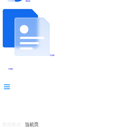
帮助文档
学习视频
分享集锦
数据集成
当前页
/